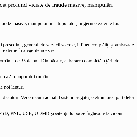
fost profund viciate de fraude masive, manipulări
președinți, generali de servicii secrete, influenceri plătiți și ambasade
r externe în alegerile noastre.
omânia de 35 de ani. Din păcate, eliberarea completă a țării de
a reală a poporului român.
 noi lanțuri.
i dictaturi. Vedem cum actualul sistem pregătește eliminarea partidelor
a PSD, PNL, USR, UDMR și sateliții lor să se înghesuie la ciolan.