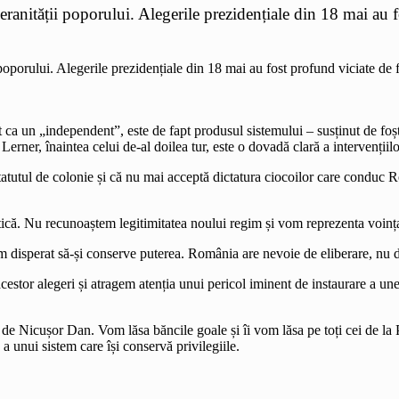
ranității poporului. Alegerile prezidențiale din 18 mai au 
ca un „independent”, este de fapt produsul sistemului – susținut de foști 
 Lerner, înaintea celui de-al doilea tur, este o dovadă clară a intervențiilo
tatutul de colonie și că nu mai acceptă dictatura ciocoilor care conduc R
tică. Nu recunoaștem legitimitatea noului regim și vom reprezenta voinț
 disperat să-și conserve puterea. România are nevoie de eliberare, nu de
estor alegeri și atragem atenția unui pericol iminent de instaurare a une
 de Nicușor Dan. Vom lăsa băncile goale și îi vom lăsa pe toți cei de l
a unui sistem care își conservă privilegiile.