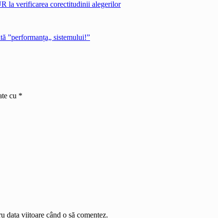
 la verificarea corectitudinii alegerilor
ată ”performanța„ sistemului!”
ate cu
*
ru data viitoare când o să comentez.