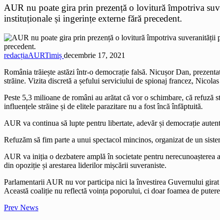
AUR nu poate gira prin prezență o lovitură împotriva suve
instituționale și ingerințe externe fără precedent.
redacțiaAURTimiș
decembrie 17, 2021
România trăiește astăzi într-o democrație falsă. Nicușor Dan, prezentat 
străine. Vizita discretă a șefului serviciului de spionaj francez, Nicolas
Peste 5,3 milioane de români au arătat că vor o schimbare, că refuză s
influențele străine și de elitele parazitare nu a fost încă înfăptuită.
AUR va continua să lupte pentru libertate, adevăr și democrație auten
Refuzăm să fim parte a unui spectacol mincinos, organizat de un sistem
AUR va iniția o dezbatere amplă în societate pentru nerecunoașterea ac
din opoziție și arestarea liderilor mișcării suveraniste.
Parlamentarii AUR nu vor participa nici la învestirea Guvernului girat
Această coaliție nu reflectă voința poporului, ci doar foamea de putere 
Prev News