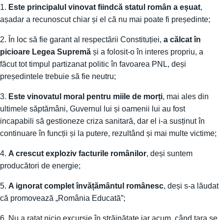
1.
Este principalul vinovat fiindcă statul român a eșuat
,
așadar a recunoscut chiar și el că nu mai poate fi președinte;
2. În loc să fie garant al respectării Constituției,
a călcat în
picioare Legea Supremă
și a folosit-o în interes propriu, a
făcut tot timpul partizanat politic în favoarea PNL, deși
președintele trebuie să fie neutru;
3.
Este vinovatul moral pentru miile de morți
, mai ales din
ultimele săptămâni, Guvernul lui și oamenii lui au fost
incapabili să gestioneze criza sanitară, dar el i-a susținut în
continuare în funcții și la putere, rezultând și mai multe victime;
4.
A crescut exploziv facturile românilor
, deși suntem
producători de energie;
5.
A ignorat complet învățământul românesc
, deși s-a lăudat
că promovează „România Educată”;
6. Nu a ratat nicio excursie în străinătate iar acum, când țara se