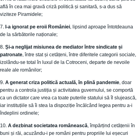
află în cea mai gravă criză politică și sanitară, s-a dus să
viziteze Piramidele;
7.
I-a ignorat pe eroii României
, lipsind aproape întotdeauna
de la sărbătorile naționale;
8.
Și-a neglijat misiunea de mediator între sindicate și
patronate
, între stat și cetățeni, între diferitele categorii sociale,
izolându-se total în luxul de la Cotroceni, departe de nevoile
reale ale românilor;
9.
A generat criza politică actuală, în plină pandemie
, doar
pentru a controla justiția și activitatea guvernului, se comportă
ca un dictator care vrea ca toate puterile statului să îl slujească,
iar instituțiile să îi stea la dispoziție încălcând legea pentru a-i
îndeplini ordinele;
10.
A dezbinat societatea românească
, împărțind cetățenii în
buni și răi, acuzându-i pe români pentru propriile lui eșecuri