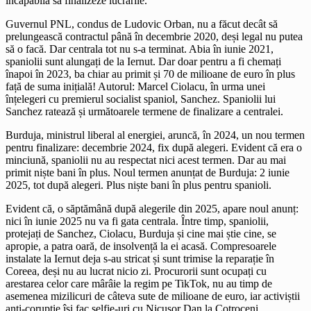
incapabilă să finalizeze lucrările.
Guvernul PNL, condus de Ludovic Orban, nu a făcut decât să
prelungească contractul până în decembrie 2020, deși legal nu putea
să o facă. Dar centrala tot nu s-a terminat. Abia în iunie 2021,
spaniolii sunt alungați de la Iernut. Dar doar pentru a fi chemați
înapoi în 2023, ba chiar au primit și 70 de milioane de euro în plus
față de suma inițială! Autorul: Marcel Ciolacu, în urma unei
înțelegeri cu premierul socialist spaniol, Sanchez. Spaniolii lui
Sanchez ratează și următoarele termene de finalizare a centralei.
⁠Burduja, ministrul liberal al energiei, aruncă, în 2024, un nou termen
pentru finalizare: decembrie 2024, fix după alegeri. Evident că era o
minciună, spaniolii nu au respectat nici acest termen. Dar au mai
primit niște bani în plus. Noul termen anunțat de Burduja: 2 iunie
2025, tot după alegeri. Plus niște bani în plus pentru spanioli.
⁠Evident că, o săptămână după alegerile din 2025, apare noul anunț:
nici în iunie 2025 nu va fi gata centrala. Între timp, spaniolii,
protejați de Sanchez, Ciolacu, Burduja și cine mai știe cine, se
apropie, a patra oară, de insolvență la ei acasă. Compresoarele
instalate la Iernut deja s-au stricat și sunt trimise la reparație în
Coreea, deși nu au lucrat nicio zi. Procurorii sunt ocupați cu
arestarea celor care mârâie la regim pe TikTok, nu au timp de
asemenea mizilicuri de câteva sute de milioane de euro, iar activiștii
anti-corupție își fac selfie-uri cu Nicușor Dan la Cotroceni.