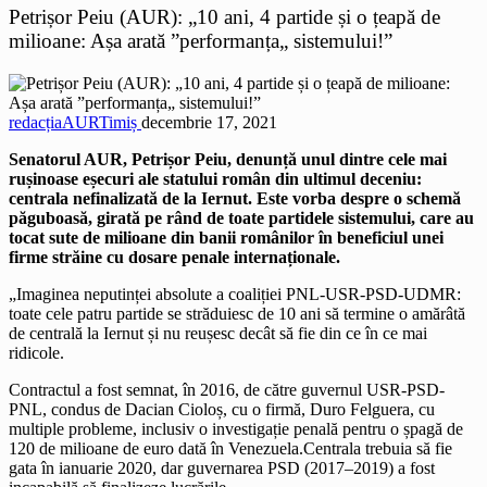
Petrișor Peiu (AUR): „10 ani, 4 partide și o țeapă de
milioane: Așa arată ”performanța„ sistemului!”
redacțiaAURTimiș
decembrie 17, 2021
Senatorul AUR, Petrișor Peiu, denunță unul dintre cele mai
rușinoase eșecuri ale statului român din ultimul deceniu:
centrala nefinalizată de la Iernut. Este vorba despre o schemă
păguboasă, girată pe rând de toate partidele sistemului, care au
tocat sute de milioane din banii românilor în beneficiul unei
firme străine cu dosare penale internaționale.
„Imaginea neputinței absolute a coaliției PNL-USR-PSD-UDMR:
toate cele patru partide se străduiesc de 10 ani să termine o amărâtă
de centrală la Iernut și nu reușesc decât să fie din ce în ce mai
ridicole.
Contractul a fost semnat, în 2016, de către guvernul USR-PSD-
PNL, condus de Dacian Cioloș, cu o firmă, Duro Felguera, cu
multiple probleme, inclusiv o investigație penală pentru o șpagă de
120 de milioane de euro dată în Venezuela.⁠Centrala trebuia să fie
gata în ianuarie 2020, dar guvernarea PSD (2017–2019) a fost