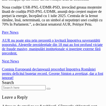
Noua coaliție USR-PNL-UDMR-PSD, invocând greaua moștenire
lăsată de coaliția PSD-PNL-UDMR, anunță deja creșteri majore de
prețuri la energie, începând cu 1 iulie 2025. Centrala de la Iernut
rămâne, însă, neterminată, ca un simbol al neputinței unei coaliții cu
70% în Parlament.”, a declarat senatorul AUR, Petrișor Peiu.
Prev News
AUR nu poate gira prin prezență o lovitură împotriva suveranității
poporului. Alegerile prezidențiale din 18 mai au fost profund viciate
de fraude masive, manipulări instituționale și ingerințe externe fără
precedent.
Next News
Comisia Europeană declanșează proceduri împotriva României
pentru deficitul bugetar record. George Simion a avertizat, dar a fost
ignorat!
Search
Leave a Reply