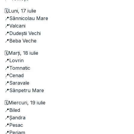
🗓️Luni, 17 iulie
📍Sânnicolau Mare
📍Valcani
📍Dudeștii Vechi
📍Beba Veche
🗓️Marți, 18 iulie
📍Lovrin
📍Tomnatic
📍Cenad
📍Saravale
📍Sânpetru Mare
🗓️Miercuri, 19 iulie
📍Biled
📍Șandra
📍Pesac
📍Periam