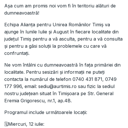
Așa cum am promis noi vom fi în teritoriu alături de
dumneavoastră!
Echipa Alianța pentru Unirea Românilor Timiș va
ajunge în lunile Iulie și August în fiecare localitate din
județul Timiș pentru a vă asculta, pentru a vă consulta
și pentru a găsi soluții la problemele cu care vă
confruntați.
Ne vom întâlni cu dumneavoastră în fața primăriei din
localitate. Pentru sesizări și informații ne puteți
contacta la numărul de telefon 0740 431 871, 0749
177 996, email: sediu@aurtimis.ro sau fizic la sediul
nostru județean situat în Timișoara pe Str. General
Eremia Grigorescu, nr.1, ap.4B.
Programul include următoarele locații:
🗓️Miercuri, 12 iulie: