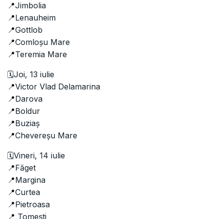
📍Jimbolia
📍Lenauheim
📍Gottlob
📍Comloșu Mare
📍Teremia Mare
🗓️Joi, 13 iulie
📍Victor Vlad Delamarina
📍Darova
📍Boldur
📍Buziaș
📍Chevereșu Mare
🗓️Vineri, 14 iulie
📍Făget
📍Margina
📍Curtea
📍Pietroasa
📍 Tomești