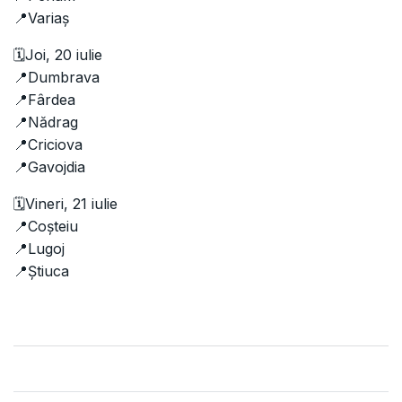
📍Variaș
🗓️Joi, 20 iulie
📍Dumbrava
📍Fârdea
📍Nădrag
📍Criciova
📍Gavojdia
🗓️Vineri, 21 iulie
📍Coșteiu
📍Lugoj
📍Știuca