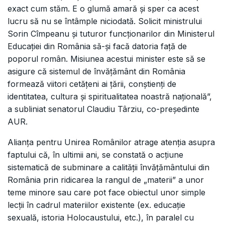
exact cum stăm. E o glumă amară și sper ca acest
lucru să nu se întâmple niciodată. Solicit ministrului
Sorin Cîmpeanu și tuturor funcționarilor din Ministerul
Educației din România să-și facă datoria față de
poporul român. Misiunea acestui minister este să se
asigure că sistemul de învățământ din România
formează viitori cetățeni ai țării, conștienți de
identitatea, cultura și spiritualitatea noastră națională”,
a subliniat senatorul Claudiu Târziu, co-președinte
AUR.
Alianța pentru Unirea Românilor atrage atenția asupra
faptului că, în ultimii ani, se constată o acțiune
sistematică de subminare a calității învățământului din
România prin ridicarea la rangul de „materii” a unor
teme minore sau care pot face obiectul unor simple
lecții în cadrul materiilor existente (ex. educație
sexuală, istoria Holocaustului, etc.), în paralel cu