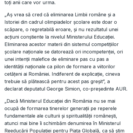
toți anii care vor urma.
„Aș vrea să cred că eliminarea Limbii române și a
Istoriei din cadrul olimpiadelor școlare este doar o
scăpare, o regretabilă eroare, și nu rezultatul unei
acțiuni conștiente la nivelul Ministerului Educației.
Eliminarea acestor materii din sistemul competițiilor
școlare naționale se datorează ori incompetenței, ori
unei intenții malefice de eliminare pas cu pas a
identității naționale ca pilon de formare a viitorilor
cetățeni ai României. Indiferent de explicație, cineva
trebuie să plătească pentru acest pas greșit”, a
declarat deputatul George Simion, co-președinte AUR.
„Dacă Ministerul Educației din România nu se mai
ocupă de formarea tinerelor generații pe reperele
fundamentale ale culturii și spiritualității românești,
atunci mai bine îi schimbăm denumirea în Ministerul
Reeducării Populației pentru Piața Globală, ca să știm