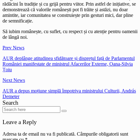
rădăcini în tradiție și cu grijă pentru viitor. Prin astfel de inițiative, se
demonstrează că valorile românești pot fi trăite și astăzi, nu doar
amintite, iar comunitatea se construiește prin gesturi mici, dar pline
de semnificație.
Să iubim românește, cu suflet, cu respect și cu atenție pentru oamenii
de lângă noi.
Prev News
AUR deplânge atitudinea sfidătoare și disprețul față de Parlamentul
României manifestate de ministrul Afacerilor Externe, Oana-Silvia
Țoiu
Next News
AUR a depus moțiune simplă împotriva ministrului Culturii, András
Demeter
Search
Leave a Reply
Adresa ta de email nu va fi publicată.
Câmpurile obligatorii sunt
marcate cu
*