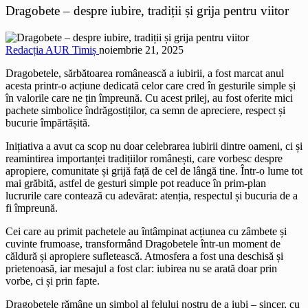
Dragobete – despre iubire, tradiții și grija pentru viitor
Redacția AUR Timiș
noiembrie 21, 2025
Dragobetele, sărbătoarea românească a iubirii, a fost marcat anul
acesta printr-o acțiune dedicată celor care cred în gesturile simple și
în valorile care ne țin împreună. Cu acest prilej, au fost oferite mici
pachete simbolice îndrăgostiților, ca semn de apreciere, respect și
bucurie împărtășită.
Inițiativa a avut ca scop nu doar celebrarea iubirii dintre oameni, ci și
reamintirea importanței tradițiilor românești, care vorbesc despre
apropiere, comunitate și grijă față de cel de lângă tine. Într-o lume tot
mai grăbită, astfel de gesturi simple pot readuce în prim-plan
lucrurile care contează cu adevărat: atenția, respectul și bucuria de a
fi împreună.
Cei care au primit pachetele au întâmpinat acțiunea cu zâmbete și
cuvinte frumoase, transformând Dragobetele într-un moment de
căldură și apropiere sufletească. Atmosfera a fost una deschisă și
prietenoasă, iar mesajul a fost clar: iubirea nu se arată doar prin
vorbe, ci și prin fapte.
Dragobetele rămâne un simbol al felului nostru de a iubi – sincer, cu