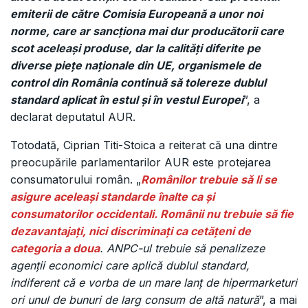
emiterii de către Comisia Europeană a unor noi
norme, care ar sancţiona mai dur producătorii care
scot aceleaşi produse, dar la calităţi diferite pe
diverse pieţe naționale din UE, organismele de
control din România continuă să tolereze dublul
standard aplicat în estul și în vestul Europei
”, a
declarat deputatul AUR.
Totodată, Ciprian Titi-Stoica a reiterat că una dintre
preocupările parlamentarilor AUR este protejarea
consumatorului român. „
Românilor trebuie să li se
asigure aceleași standarde înalte ca și
consumatorilor occidentali. Românii nu trebuie să fie
dezavantajați, nici discriminați ca cetățeni de
categoria a doua
. ANPC-ul trebuie să penalizeze
agenții economici care aplică dublul standard,
indiferent că e vorba de un mare lanț de hipermarketuri
ori unul de bunuri de larg consum de altă natură
”, a mai