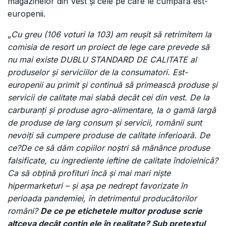
magazinelor din Vest și cele pe care le cumpără est-
europenii.
„
Cu greu (106 voturi la 103) am reușit să retrimitem la
comisia de resort un proiect de lege care prevede să
nu mai existe DUBLU STANDARD DE CALITATE al
produselor și serviciilor de la consumatori. Est-
europenii au primit şi continuă să primească produse şi
servicii de calitate mai slabă decât cei din vest. De la
carburanţi și produse agro-alimentare, la o gamă largă
de produse de larg consum şi servicii, românii sunt
nevoiți să cumpere produse de calitate inferioară. De
ce?De ce să dăm copiilor noștri să mănânce produse
falsificate, cu ingrediente ieftine de calitate îndoielnică?
Ca să obțină profituri încă și mai mari niște
hipermarketuri – și așa pe nedrept favorizate în
perioada pandemiei, în detrimentul producătorilor
români?
De ce pe etichetele multor produse scrie
altceva decât conțin ele în realitate? Sub pretextul