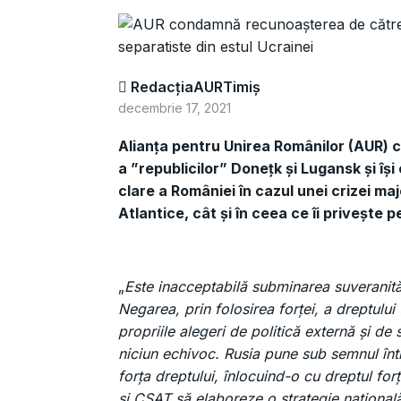
RedacțiaAURTimiș
decembrie 17, 2021
Alianța pentru Unirea Românilor (AUR)
a ”republicilor” Donețk și Lugansk și îș
clare a României în cazul unei crizei maj
Atlantice, cât și în ceea ce îi privește 
„
Este inacceptabilă subminarea suveranități
Negarea, prin folosirea forței, a dreptului
propriile alegeri de politică externă și de
niciun echivoc. Rusia pune sub semnul într
forța dreptului, înlocuind-o cu dreptul fo
și CSAT să elaboreze o strategie națională 