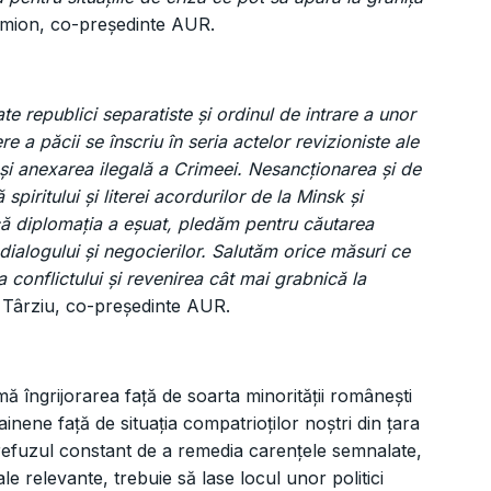
Simion, co-președinte AUR.
 republici separatiste și ordinul de intrare a unor
e a păcii se înscriu în seria actelor revizioniste ale
și anexarea ilegală a Crimeei. Nesancționarea și de
 spiritului și literei acordurilor de la Minsk și
 că diplomația a eșuat, pledăm pentru căutarea
dialogului și negocierilor. Salutăm orice măsuri ce
 conflictului și revenirea cât mai grabnică la
iu Târziu, co-președinte AUR.
ă îngrijorarea față de soarta minorității românești
ainene față de situația compatrioților noștri din țara
 refuzul constant de a remedia carențele semnalate,
le relevante, trebuie să lase locul unor politici