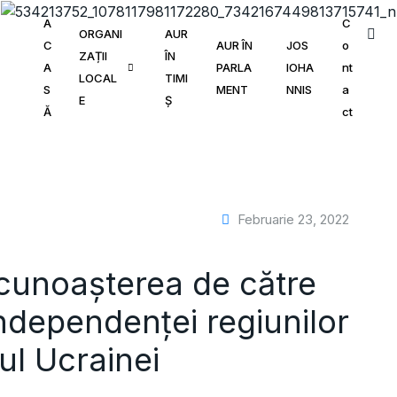
A
C
ORGANI
AUR
C
AUR ÎN
JOS
o
ZAȚII
ÎN
A
PARLA
IOHA
nt
LOCAL
TIMI
S
MENT
NNIS
a
E
Ș
Ă
ct
Februarie 23, 2022
unoașterea de către
ndependenței regiunilor
ul Ucrainei