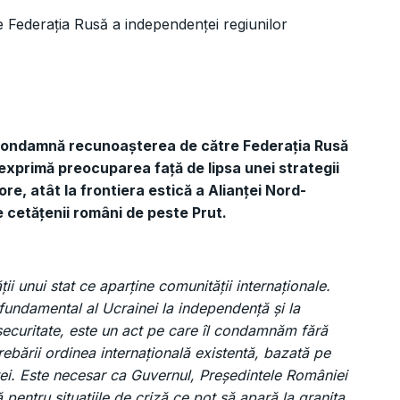
 condamnă recunoașterea de către Federația Rusă
i exprimă preocuparea față de lipsa unei strategii
ore, atât la frontiera estică a Alianței Nord-
pe cetățenii români de peste Prut.
i unui stat ce aparține comunității internaționale.
 fundamental al Ucrainei la independență și la
 securitate, este un act pe care îl condamnăm fără
ebării ordinea internațională existentă, bazată pe
rței. Este necesar ca Guvernul, Președintele României
pentru situațiile de criză ce pot să apară la granița