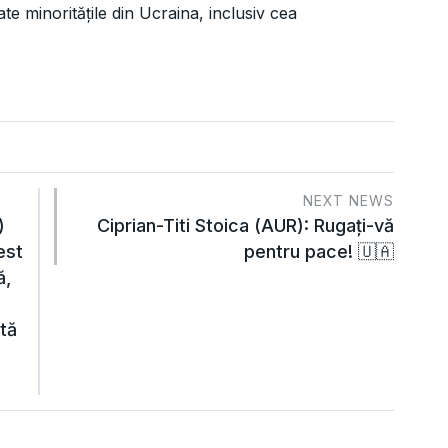
ate minoritățile din Ucraina, inclusiv cea
NEXT NEWS
)
Ciprian-Titi Stoica (AUR): Rugați-vă
est
pentru pace! 🇺🇦
ă,
ită