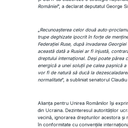
României
”, a declarat deputatul George 
„
Recunoașterea celor două auto-proclamate
trupe deghizate ipocrit în forțe de menținer
Federației Ruse, după invadarea Georgiei 
această dată a Rusiei ar fi injustă, contrară
dreptului internațional. Deși poate părea
energică a unei soluții pe calea pașnică a 
vor fi de natură să ducă la dezescaladarea
normalitate
”, a subliniat senatorul Claud
Alianța pentru Unirea Românilor își exprim
din Ucraina. Dezinteresul autorităților ucr
vecină, ignorarea drepturilor acestora și
în conformitate cu convențiile internaționa