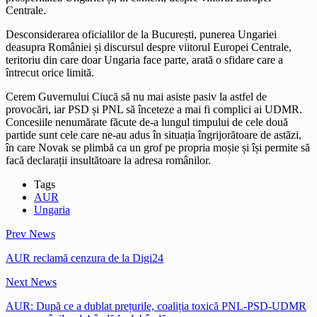
Centrale.
Desconsiderarea oficialilor de la București, punerea Ungariei
deasupra României și discursul despre viitorul Europei Centrale,
teritoriu din care doar Ungaria face parte, arată o sfidare care a
întrecut orice limită.
Cerem Guvernului Ciucă să nu mai asiste pasiv la astfel de
provocări, iar PSD și PNL să înceteze a mai fi complici ai UDMR.
Concesiile nenumărate făcute de-a lungul timpului de cele două
partide sunt cele care ne-au adus în situația îngrijorătoare de astăzi,
în care Novak se plimbă ca un grof pe propria moșie și își permite să
facă declarații insultătoare la adresa românilor.
Tags
AUR
Ungaria
Prev News
AUR reclamă cenzura de la Digi24
Next News
AUR: După ce a dublat prețurile, coaliția toxică PNL-PSD-UDMR