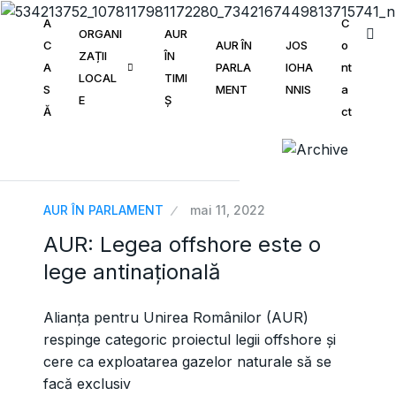
A
C
ORGANI
AUR
C
AUR ÎN
JOS
o
ZAȚII
ÎN
A
PARLA
IOHA
nt
LOCAL
TIMI
S
MENT
NNIS
a
E
Ș
Ă
ct
AUR ÎN PARLAMENT
mai 11, 2022
AUR: Legea offshore este o
lege antinațională
Alianța pentru Unirea Românilor (AUR)
respinge categoric proiectul legii offshore și
cere ca exploatarea gazelor naturale să se
facă exclusiv