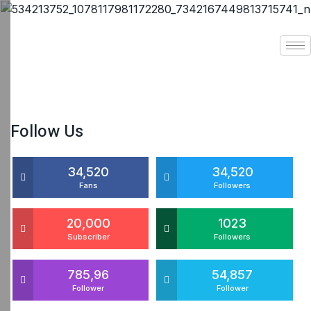
Follow Us
34,520
34,520
Fans
Followers
20,000
1023
Subscriber
Followers
785,96
54,857
Follower
Follower